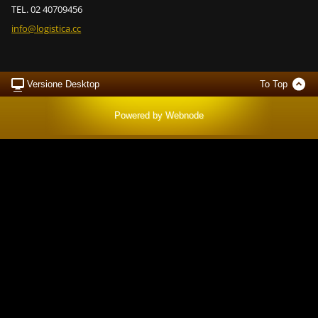
TEL. 02 40709456
info@log
istica.c
c
Versione Desktop
To Top
Powered by
Webnode