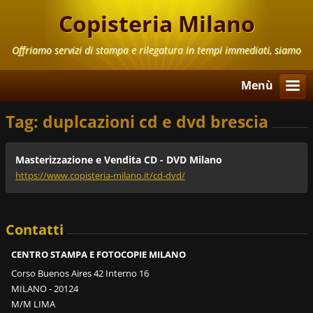
Copisteria Milano
Offriamo servizi di stampa e rilegatura in tempi immediati, siamo
aperti anche il Sabato e la Domenica
Menù
Tag: duplcazioni cd e dvd brescia
Masterizzazione e Vendita CD - DVD Milano
https://www.copisteria-milano.it/cd-dvd/
Contatti
CENTRO STAMPA E FOTOCOPIE MILANO
Corso Buenos Aires 42 Interno 16
MILANO - 20124
M/M LIMA