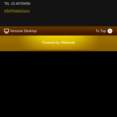
TEL. 02 40709456
info@log
istica.c
c
Versione Desktop
To Top
Powered by
Webnode