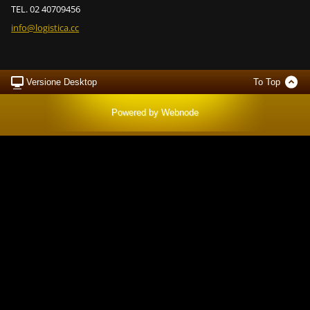
TEL. 02 40709456
info@log
istica.c
c
Versione Desktop
To Top
Powered by
Webnode