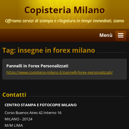
Copisteria Milano
Offriamo servizi di stampa e rilegatura in tempi immediati, siamo
aperti anche il Sabato e la Domenica
Menù
Tag: insegne in forex milano
Pannelli in Forex Personalizzati
https://www.copisteria-milano.it/pannelli-forex-personalizzati/
Contatti
CENTRO STAMPA E FOTOCOPIE MILANO
Corso Buenos Aires 42 Interno 16
MILANO - 20124
M/M LIMA