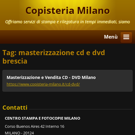
Copisteria Milano
Offriamo servizi di stampa e rilegatura in tempi immediati, siamo
aperti anche il Sabato e la Domenica
Menù
Tag: masterizzazione cd e dvd
brescia
Masterizzazione e Vendita CD - DVD Milano
https://www.copisteria-milano.it/cd-dvd/
Contatti
CENTRO STAMPA E FOTOCOPIE MILANO
Corso Buenos Aires 42 Interno 16
MILANO - 20124