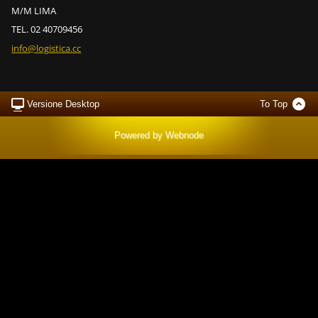
M/M LIMA
TEL. 02 40709456
info@log
istica.c
c
Versione Desktop
To Top
Powered by
Webnode