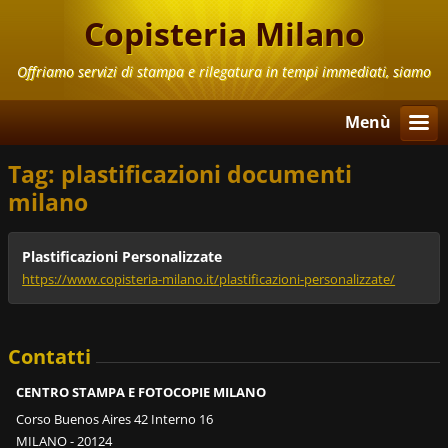
Copisteria Milano
Offriamo servizi di stampa e rilegatura in tempi immediati, siamo
aperti anche il Sabato e la Domenica
Menù
Tag: plastificazioni documenti
milano
Plastificazioni Personalizzate
https://www.copisteria-milano.it/plastificazioni-personalizzate/
Contatti
CENTRO STAMPA E FOTOCOPIE MILANO
Corso Buenos Aires 42 Interno 16
MILANO - 20124