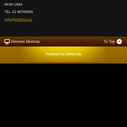
M/M LIMA
TEL. 02 40709456
info@log
istica.c
c
Versione Desktop
To Top
Powered by
Webnode