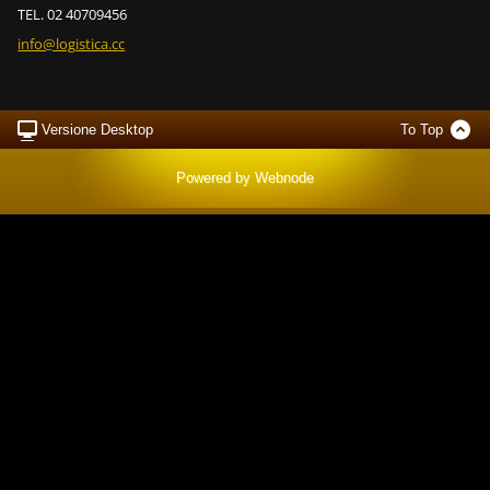
TEL. 02 40709456
info@log
istica.c
c
Versione Desktop
To Top
Powered by
Webnode