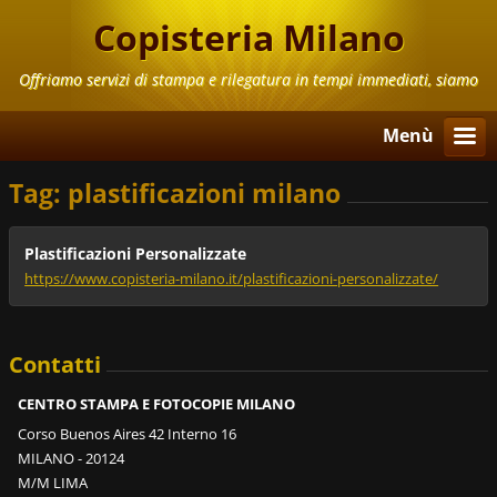
Copisteria Milano
Offriamo servizi di stampa e rilegatura in tempi immediati, siamo
aperti anche il Sabato e la Domenica
Menù
Tag: plastificazioni milano
Plastificazioni Personalizzate
https://www.copisteria-milano.it/plastificazioni-personalizzate/
Contatti
CENTRO STAMPA E FOTOCOPIE MILANO
Corso Buenos Aires 42 Interno 16
MILANO - 20124
M/M LIMA