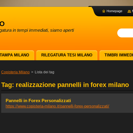
Homepage
no
egatura in tempi immediati, siamo aperti
TAMPA MILANO
RILEGATURA TESI MILANO
TIMBRI IMMEDI
Copisteria Milano
>
Lista dei tag
Tag: realizzazione pannelli in forex milano
Pannelli in Forex Personalizzati
https://www.copisteria-milano.it/pannelli-forex-personalizzati/