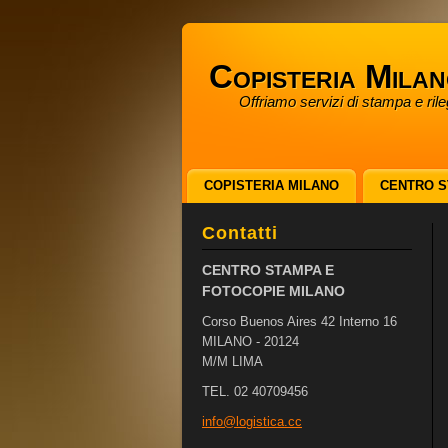
Copisteria Mila
Offriamo servizi di stampa e ril
anche il Sabato e la Domenica
COPISTERIA MILANO
CENTRO S
ALTRI SERVIZI
CHI SIAMO
Contatti
CENTRO STAMPA E
FOTOCOPIE MILANO
Corso Buenos Aires 42 Interno 16
MILANO - 20124
M/M LIMA
TEL. 02 40709456
info@log
istica.c
c