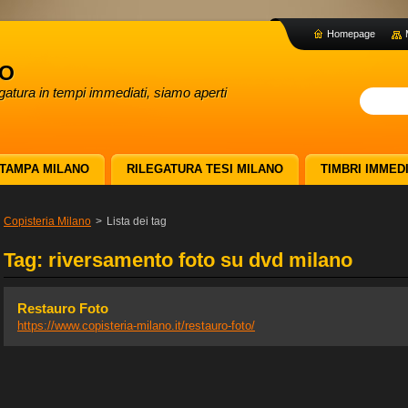
Homepage
no
egatura in tempi immediati, siamo aperti
TAMPA MILANO
RILEGATURA TESI MILANO
TIMBRI IMMEDI
Copisteria Milano
>
Lista dei tag
Tag: riversamento foto su dvd milano
Restauro Foto
https://www.copisteria-milano.it/restauro-foto/