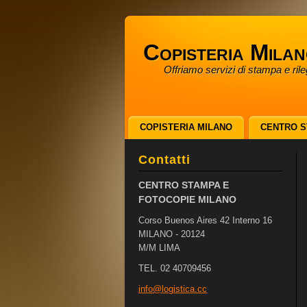
Copisteria Mila
Offriamo servizi di stampa e ril
anche il Sabato e la Domenica
COPISTERIA MILANO
CENTRO S
ALTRI SERVIZI
CHI SIAMO
Contatti
CENTRO STAMPA E
FOTOCOPIE MILANO
Corso Buenos Aires 42 Interno 16
MILANO - 20124
M/M LIMA
TEL. 02 40709456
info@log
istica.c
c