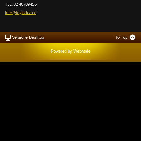
TEL. 02 40709456
info@log
istica.c
c
Versione Desktop
To Top
Powered by
Webnode