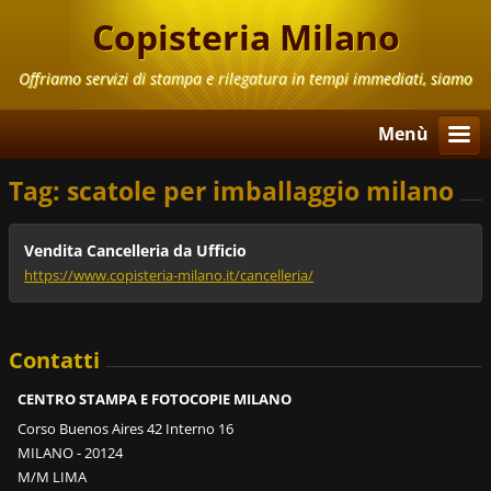
Copisteria Milano
Offriamo servizi di stampa e rilegatura in tempi immediati, siamo
aperti anche il Sabato e la Domenica
Menù
Tag: scatole per imballaggio milano
Vendita Cancelleria da Ufficio
https://www.copisteria-milano.it/cancelleria/
Contatti
CENTRO STAMPA E FOTOCOPIE MILANO
Corso Buenos Aires 42 Interno 16
MILANO - 20124
M/M LIMA